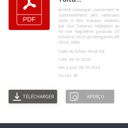
Arrêté municipal concernant le
stationnement des véhicules
suite à des travaux réalisés
par Les Toitures Idylliques au
45 rue Napoléon jusqu'au 25
octobre 2024 (prolongation AR
2024_448)
Taille du fichier: 96.66 KB
Créé: 08-10-2024
Mis à jour: 08-10-2024
Succès: 48
TÉLÉCHARGER
APERÇU