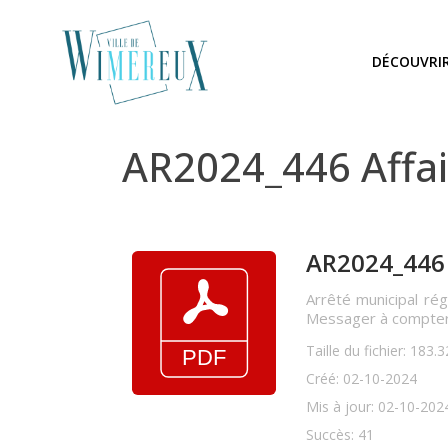
DÉCOUVRI
AR2024_446 Affa
AR2024_446 
Arrêté municipal rég
Messager à compter 
Taille du fichier: 183.
Créé: 02-10-2024
Mis à jour: 02-10-202
Succès: 41