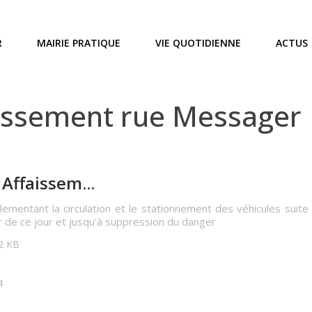
R
MAIRIE PRATIQUE
VIE QUOTIDIENNE
ACTUS
issement rue Messager
Affaissem...
lementant la circulation et le stationnement des véhicules suit
de ce jour et jusqu'à suppression du danger
32 KB
4