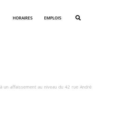
HORAIRES
EMPLOIS
e à un affaissement au niveau du 42 rue André