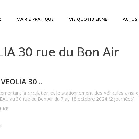
R
MAIRIE PRATIQUE
VIE QUOTIDIENNE
ACTUS
A 30 rue du Bon Air
VEOLIA 30...
lementant la circulation et le stationnement des véhicules ainsi 
 EAU au 30 rue du Bon Air du 7 au 18 octobre 2024 (2 journées)
91 KB
4