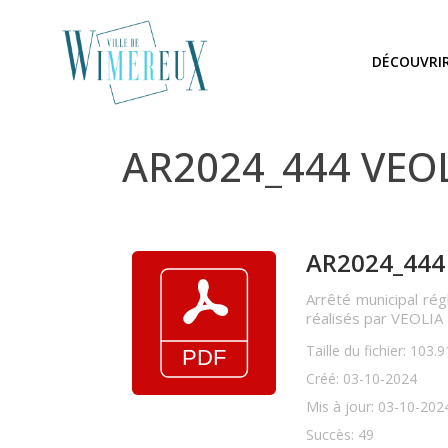
DÉCOUVRI
AR2024_444 VEOLI
AR2024_444 
Arrêté municipal rég
réalisés par VEOLIA
Taille du fichier: 103.
Créé: 03-10-2024
Mis à jour: 03-10-202
Succès: 49