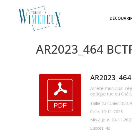
DÉCOUVRI
AR2023_464 BCTP
AR2023_464 B
Arrêté municipal ré
optique rue du Chât
Taille du fichier: 353.
Créé: 10-11-2023
Mis à jour: 10-11-202
Succès: 40