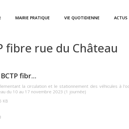
R
MAIRIE PRATIQUE
VIE QUOTIDIENNE
ACTUS
 fibre rue du Château
CTP fibr...
glementant la circulation et le stationnement des véhicules à l
eau du 10 au 17 novembre 2023 (1 journée)
76 KB
3