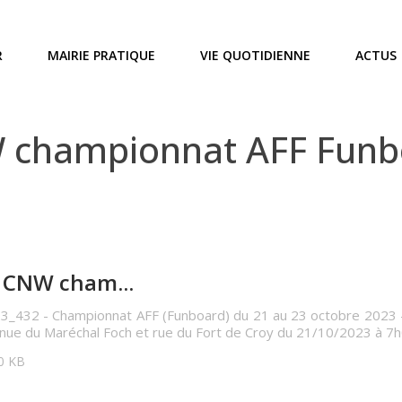
R
MAIRIE PRATIQUE
VIE QUOTIDIENNE
ACTUS
championnat AFF Funbo
 CNW cham...
3_432 - Championnat AFF (Funboard) du 21 au 23 octobre 2023 - In
enue du Maréchal Foch et rue du Fort de Croy du 21/10/2023 à 7h
40 KB