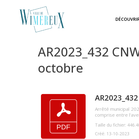
DÉCOUVRI
AR2023_432 CNW 
octobre
AR2023_432
Arrêté municipal 202
comprise entre l'av
Taille du fichier: 446.
Créé: 13-10-2023