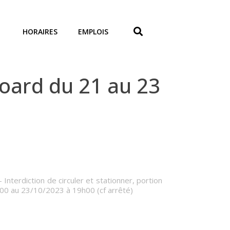
HORAIRES
EMPLOIS
ard du 21 au 23
terdiction de circuler et stationner, portion
00 au 23/10/2023 à 19h00 (cf arrêté)