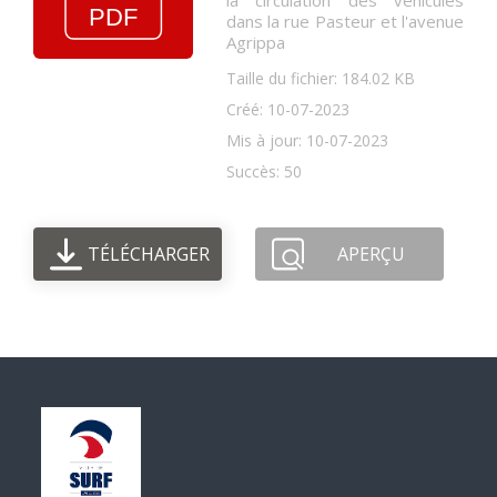
la circulation des véhicules
dans la rue Pasteur et l'avenue
Agrippa
Taille du fichier: 184.02 KB
Créé: 10-07-2023
Mis à jour: 10-07-2023
Succès: 50
TÉLÉCHARGER
APERÇU