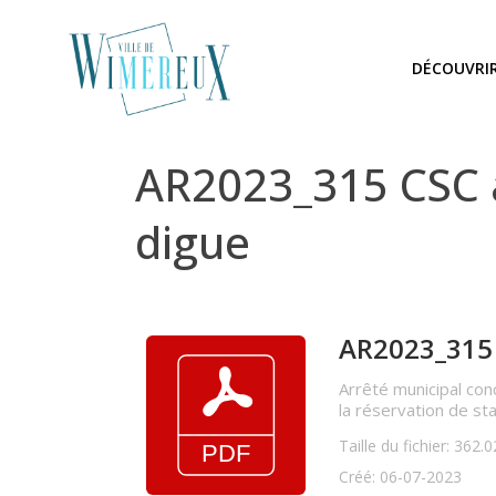
DÉCOUVRI
AR2023_315 CSC an
digue
AR2023_315 
Arrêté municipal conc
la réservation de st
Taille du fichier: 362.
Créé: 06-07-2023