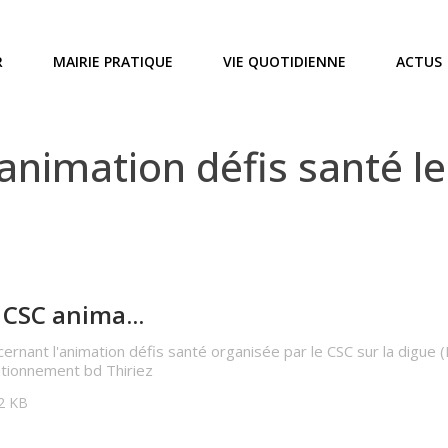
R
MAIRIE PRATIQUE
VIE QUOTIDIENNE
ACTUS
imation défis santé le 
CSC anima...
ernant l'animation défis santé organisée par le CSC sur la digue (
ationnement bd Thiriez
02 KB