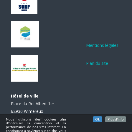
Mentions légales
Plan du site
Hôtel de ville
Place du Roi Albert 1er
62930 Wimereux
Tél. : 03 21 99 85 85
Nous utilisons des cookies afin
Ok
Plus d'info
d'optimiser la conception et la
performance de nos sites internet. En
continuant à naviguer sur ce site, vous