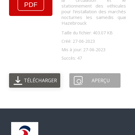
la circulation et le
stationnement des véhicules
pour l'installation des marchés
nocturnes les samedis quai
Hazebrouck
Taille du fichier: 403.07 KB
Créé: 27-06-2023
Mis à jour: 27-06-2023
Succès: 47
TÉLÉCHARGER
APERÇU