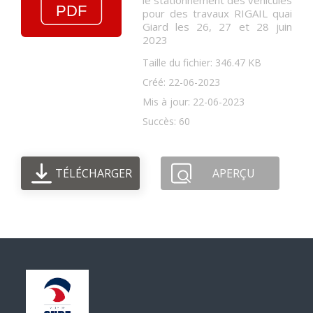
le stationnement des véhicules
pour des travaux RIGAIL quai
Giard les 26, 27 et 28 juin
2023
Taille du fichier: 346.47 KB
Créé: 22-06-2023
Mis à jour: 22-06-2023
Succès: 60
TÉLÉCHARGER
APERÇU