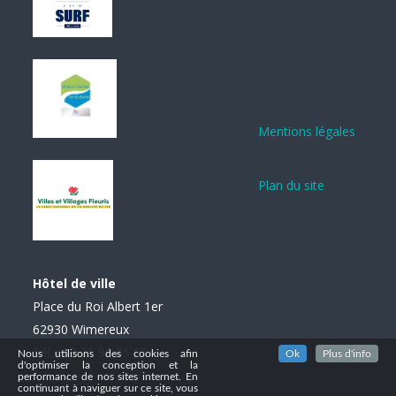
Mentions légales
Plan du site
Hôtel de ville
Place du Roi Albert 1er
62930 Wimereux
Tél. : 03 21 99 85 85
Nous utilisons des cookies afin
Ok
Plus d'info
d'optimiser la conception et la
performance de nos sites internet. En
continuant à naviguer sur ce site, vous