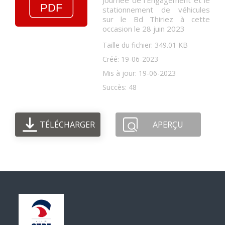
Journée de l'Engagement et le
stationnement de véhicules
sur le Bd Thiriez à cette
occasion le 28 juin 2023
Taille du fichier: 349.01 KB
Créé: 19-06-2023
Mis à jour: 19-06-2023
Succès: 48
TÉLÉCHARGER
APERÇU