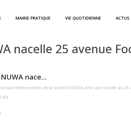
R
MAIRIE PRATIQUE
VIE QUOTIDIENNE
ACTUS
 nacelle 25 avenue Foc
 NUWA nace...
cernant l'intervention de la société NUWA avec une nacelle au 25
28 KB
3