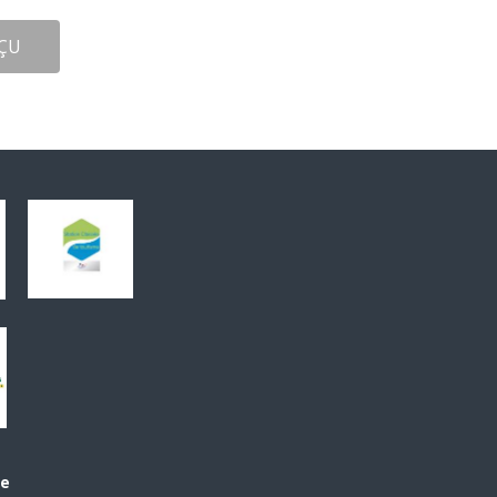
ÇU
le