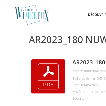
DÉCOUVRI
AR2023_180 NUWA
AR2023_180
Arrêté municipal con
Taille du fichier: 345.
Créé: 03-05-2023
Mis à jour: 03-05-202
Succès: 44