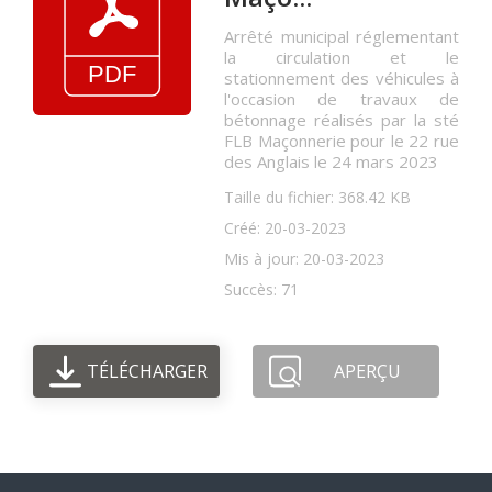
Arrêté municipal réglementant
la circulation et le
stationnement des véhicules à
l'occasion de travaux de
bétonnage réalisés par la sté
FLB Maçonnerie pour le 22 rue
des Anglais le 24 mars 2023
Taille du fichier: 368.42 KB
Créé: 20-03-2023
Mis à jour: 20-03-2023
Succès: 71
TÉLÉCHARGER
APERÇU