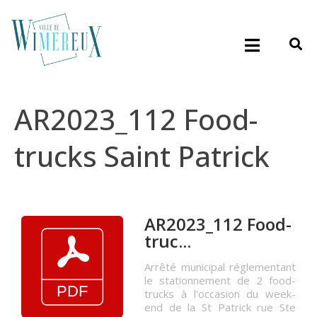
AR2023_112 Food-
trucks Saint Patrick
AR2023_112 Food-
truc...
Arrêté municipal réglementant
le stationnement de 2 food-
trucks à l'occasion du week-
end de la St Patrick rue Ste