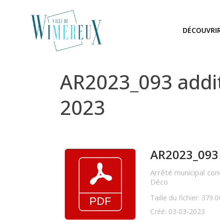
DÉCOUVRI
AR2023_093 additi
2023
AR2023_093 a
Arrêté municipal con
Déco
Taille du fichier: 379.
Créé: 03-03-2023