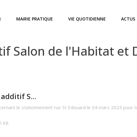
R
MAIRIE PRATIQUE
VIE QUOTIDIENNE
ACTUS
f Salon de l'Habitat et
dditif S...
cernant le stationnement rue St Edouard le 04 mars 2023 pour la 
00 KB