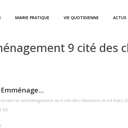
R
MAIRIE PRATIQUE
VIE QUOTIDIENNE
ACTUS
nagement 9 cité des c
 Emménage...
ncernant un emménagement au 9 cité des cheminots le 04 mars 
86 KB
3