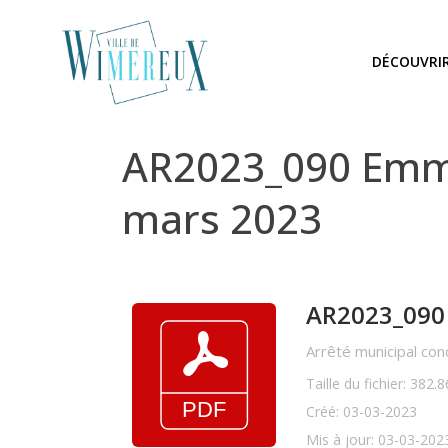
DÉCOUVRI
AR2023_090 Emmé
mars 2023
AR2023_090
Arrêté municipal co
Taille du fichier: 382.
Créé: 03-03-2023
Mis à jour: 03-03-202