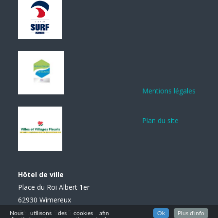
Mentions légales
Plan du site
Hôtel de ville
Place du Roi Albert 1er
62930 Wimereux
Tél. : 03 21 99 85 85
Nous utilisons des cookies afin
Ok
Plus d'info