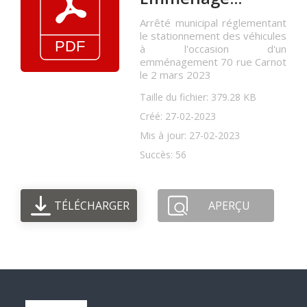
Arrêté municipal réglementant
le stationnement des véhicules
à l'occasion d'un
emménagement 70 rue Carnot
le 2 mars 2023
Taille du fichier: 379.28 KB
Créé: 27-02-2023
Mis à jour: 27-02-2023
Succès: 56
TÉLÉCHARGER
APERÇU