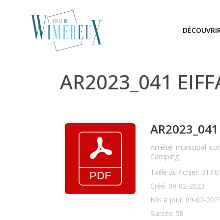
DÉCOUVRI
AR2023_041 EIFFA
AR2023_041 E
Arrêté municipal co
Camping
Taille du fichier: 317.
Créé: 09-02-2023
Mis à jour: 09-02-202
Succès: 58