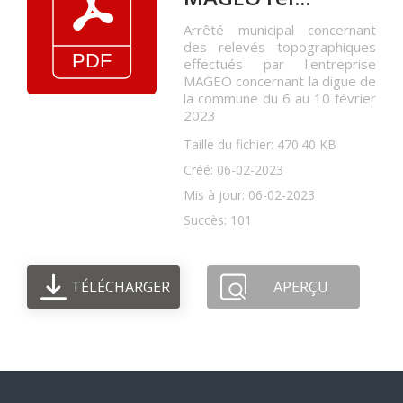
Arrêté municipal concernant
des relevés topographiques
effectués par l'entreprise
MAGEO concernant la digue de
la commune du 6 au 10 février
2023
Taille du fichier: 470.40 KB
Créé: 06-02-2023
Mis à jour: 06-02-2023
Succès: 101
TÉLÉCHARGER
APERÇU