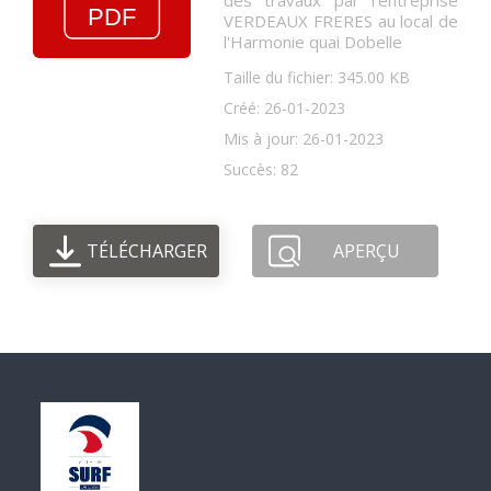
des travaux par l'entreprise
VERDEAUX FRERES au local de
l'Harmonie quai Dobelle
Taille du fichier: 345.00 KB
Créé: 26-01-2023
Mis à jour: 26-01-2023
Succès: 82
TÉLÉCHARGER
APERÇU