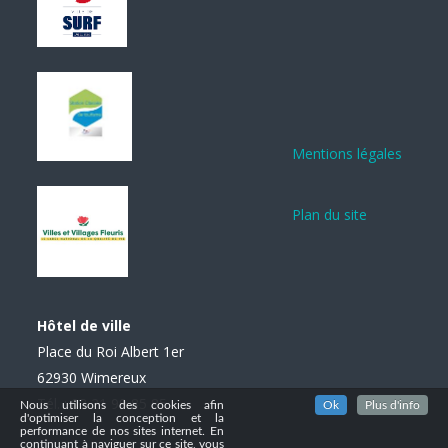
Mentions légales
Plan du site
Hôtel de ville
Place du Roi Albert 1er
62930 Wimereux
Tél. : 03 21 99 85 85
Nous utilisons des cookies afin
Ok
Plus d'info
d'optimiser la conception et la
performance de nos sites internet. En
continuant à naviguer sur ce site, vous