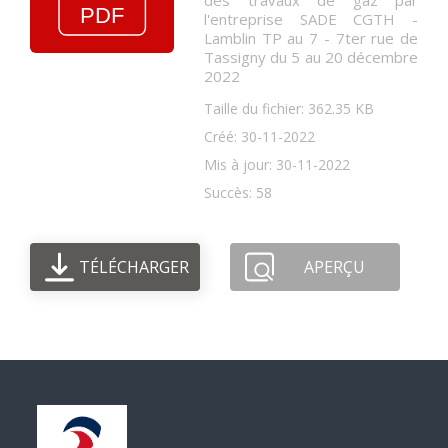
des travaux de gaz par
l'entreprise SADE CGTH -
Lamblin TP au 7 - 7ter rue de
Tassigny du 5 au 20 décembre
2022
Taille du fichier: 362.35 KB
Créé: 30-11-2022
Mis à jour: 30-11-2022
Succès: 58
TÉLÉCHARGER
APERÇU