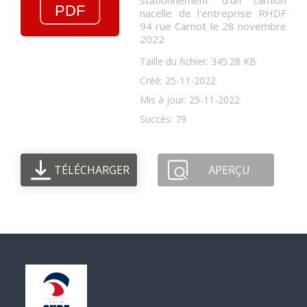
stationnement d'un camion
nacelle de l'entreprise RHDF
94 rue Carnot le 28 novembre
2022
Taille du fichier: 345.28 KB
Créé: 25-11-2022
Mis à jour: 25-11-2022
Succès: 79
TÉLÉCHARGER
APERÇU