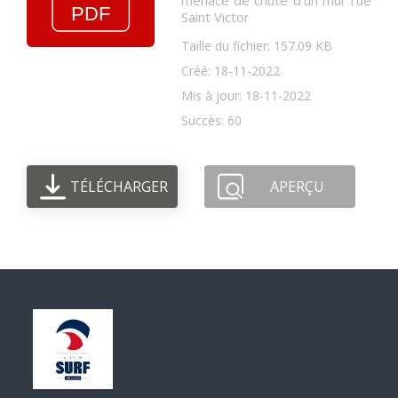
menace de chute d'un mur rue
Saint Victor
Taille du fichier: 157.09 KB
Créé: 18-11-2022
Mis à jour: 18-11-2022
Succès: 60
TÉLÉCHARGER
APERÇU