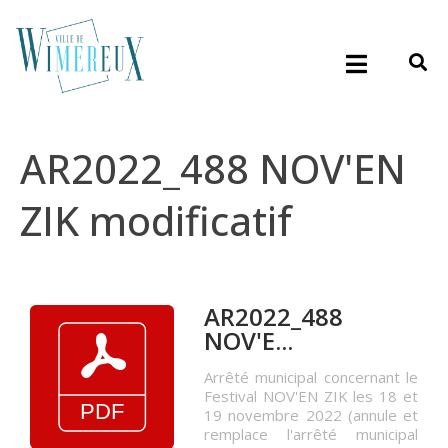
AR2022_488 NOV'EN
ZIK modificatif
AR2022_488
NOV'E...
Arrêté municipal concernant le
Festival NOV'EN ZIK les 18 et
19 novembre 2022 (annule et
remplace l'arrêté municipal