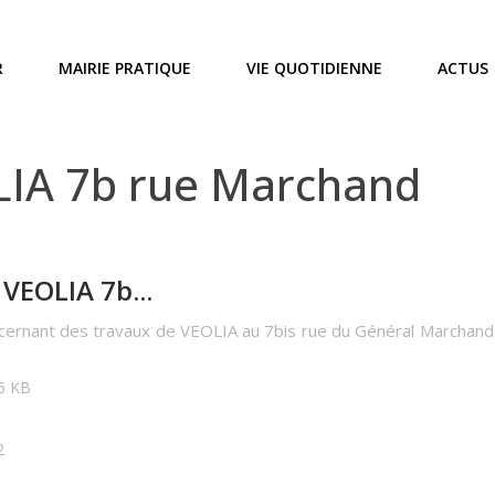
R
MAIRIE PRATIQUE
VIE QUOTIDIENNE
ACTUS
IA 7b rue Marchand
VEOLIA 7b...
oncernant des travaux de VEOLIA au 7bis rue du Général March
46 KB
2