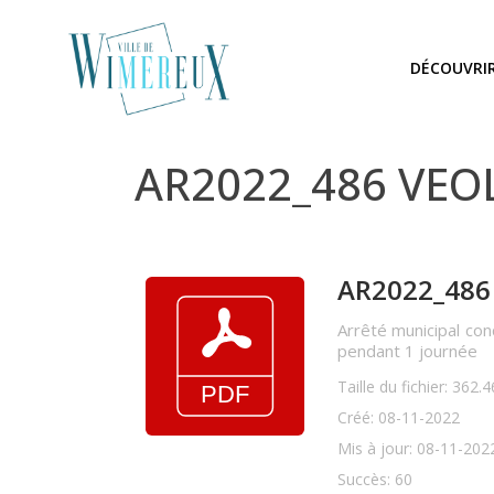
DÉCOUVRI
AR2022_486 VEOL
AR2022_486 
Arrêté municipal c
pendant 1 journée
Taille du fichier: 362.
Créé: 08-11-2022
Mis à jour: 08-11-202
Succès: 60