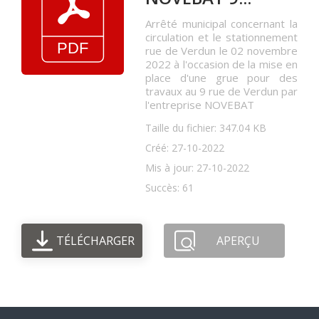
Arrêté municipal concernant la
circulation et le stationnement
rue de Verdun le 02 novembre
2022 à l'occasion de la mise en
place d'une grue pour des
travaux au 9 rue de Verdun par
l'entreprise NOVEBAT
Taille du fichier: 347.04 KB
Créé: 27-10-2022
Mis à jour: 27-10-2022
Succès: 61
TÉLÉCHARGER
APERÇU