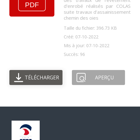
des travaux de revêtement
d'enrobé réalisés par COLAS
suite travaux d'assainissement
chemin des oies
Taille du fichier: 396.73 KB
Créé: 07-10-2022
Mis à jour: 07-10-2022
Succès: 96
TÉLÉCHARGER
APERÇU