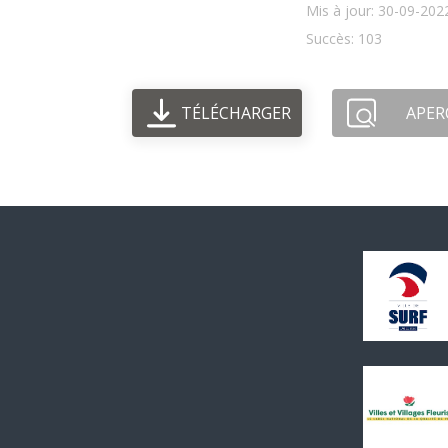
Mis à jour: 30-09-202
Succès: 103
TÉLÉCHARGER
APER