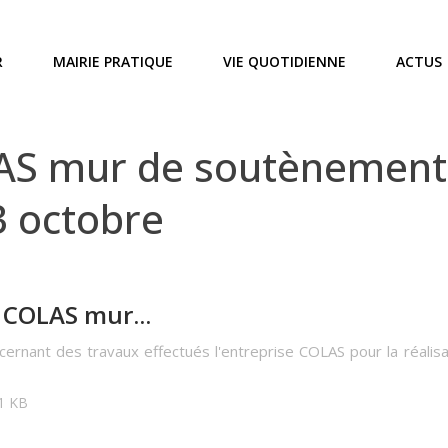
R
MAIRIE PRATIQUE
VIE QUOTIDIENNE
ACTUS
S mur de soutènement 2
13 octobre
COLAS mur...
ncernant des travaux effectués l'entreprise COLAS pour la réali
31 KB