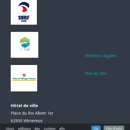
Mentions légales
Plan du site
Hôtel de ville
Place du Roi Albert 1er
62930 Wimereux
Tél. : 03 21 99 85 85
Nous utilisons des cookies afin
Ok
Plus d'info