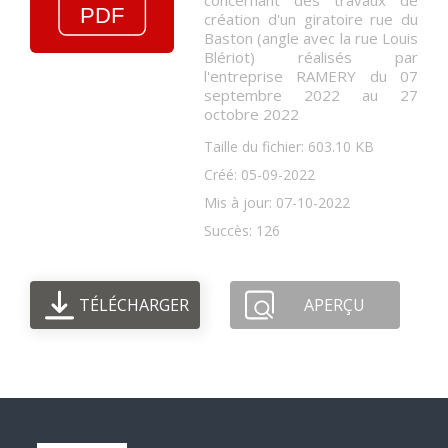
concernant des travaux de
création d'un giratoire rue du
Baston (angle avec la rue Louis
Blériot) réalisés par
l'entreprise RAMERY du 07
septembre 2022 au 27
octobre 2022
Taille du fichier: 603.10 KB
Créé: 05-09-2022
Mis à jour: 07-10-2022
Succès: 126
TÉLÉCHARGER
APERÇU