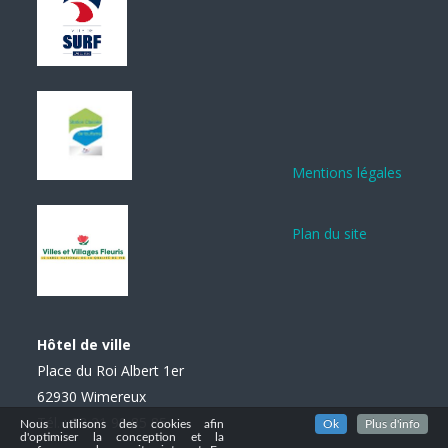
Mentions légales
Plan du site
Hôtel de ville
Place du Roi Albert 1er
62930 Wimereux
Tél. : 03 21 99 85 85
Nous utilisons des cookies afin
Ok
Plus d'info
d'optimiser la conception et la