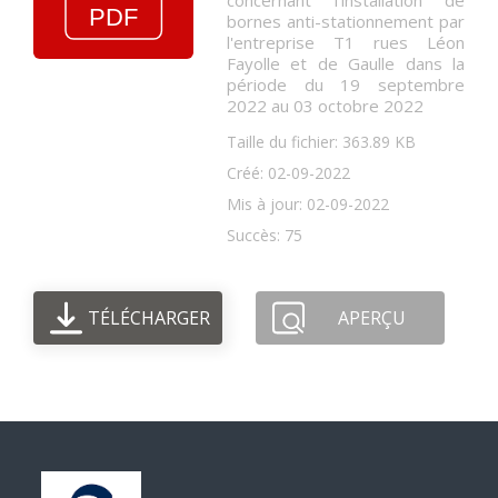
concernant l'installation de
bornes anti-stationnement par
l'entreprise T1 rues Léon
Fayolle et de Gaulle dans la
période du 19 septembre
2022 au 03 octobre 2022
Taille du fichier: 363.89 KB
Créé: 02-09-2022
Mis à jour: 02-09-2022
Succès: 75
TÉLÉCHARGER
APERÇU