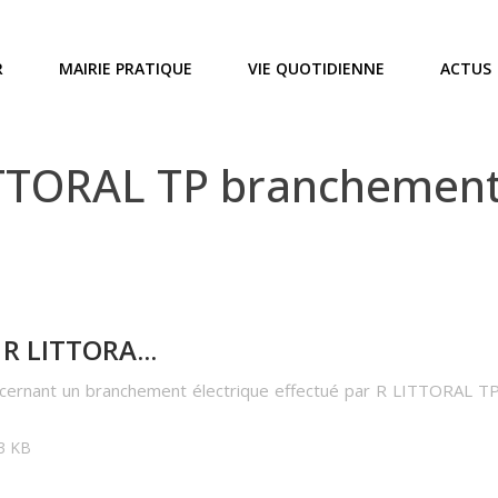
R
MAIRIE PRATIQUE
VIE QUOTIDIENNE
ACTUS
TTORAL TP branchement
R LITTORA...
ncernant un branchement électrique effectué par R LITTORAL T
53 KB