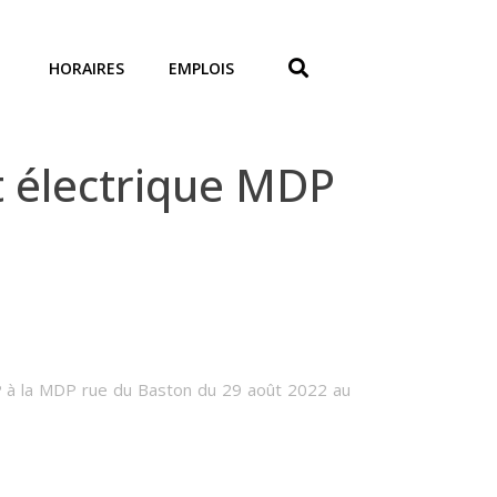
HORAIRES
EMPLOIS
 électrique MDP
P à la MDP rue du Baston du 29 août 2022 au