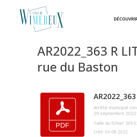
DÉCOUVRI
AR2022_363 R LI
rue du Baston
AR2022_363 
Arrêté municipal co
29 septembre 2022
Taille du fichier: 369.
Créé: 03-08-2022