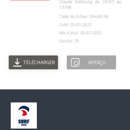
Claude Debussy du 25/07 au
13/08
Taille du fichier: 394.68 KB
Créé: 20-07-2022
Mis à jour: 20-07-2022
Succès: 78
TÉLÉCHARGER
APERÇU