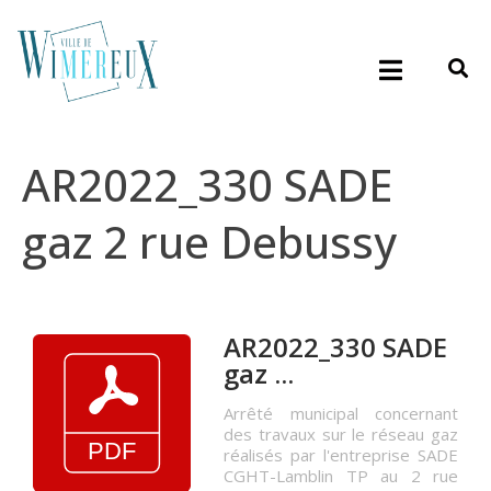
AR2022_330 SADE
gaz 2 rue Debussy
AR2022_330 SADE
gaz ...
Arrêté municipal concernant
des travaux sur le réseau gaz
réalisés par l'entreprise SADE
CGHT-Lamblin TP au 2 rue