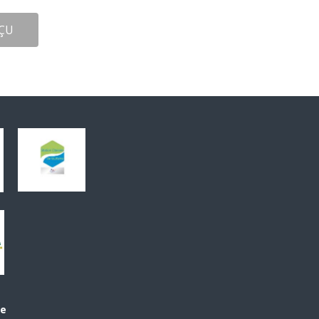
ÇU
le