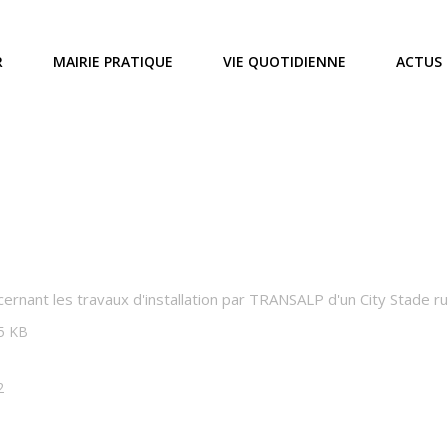
R
MAIRIE PRATIQUE
VIE QUOTIDIENNE
ACTUS
cernant les travaux d'installation par TRANSALP d'un City Stade ru
95 KB
2