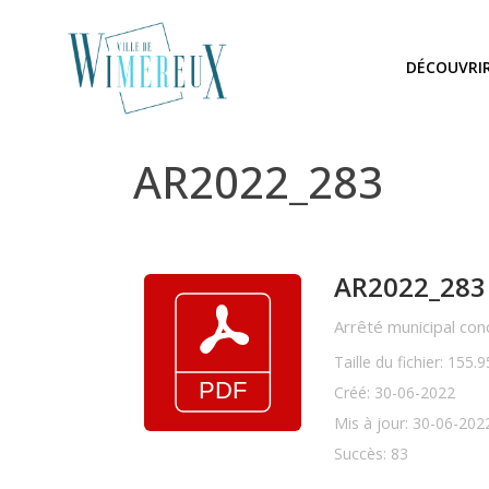
DÉCOUVRI
AR2022_283
AR2022_283
Arrêté municipal con
Taille du fichier: 155.
Créé: 30-06-2022
Mis à jour: 30-06-202
Succès: 83