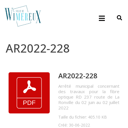
AR2022-228
AR2022-228
Arrêté municipal concernant
des travaux pour la fibre
optique RD 237 route de La
Ronville du 02 juin au 02 juillet
2022
Taille du fichier: 405.10 KB
Créé: 30-06-2022