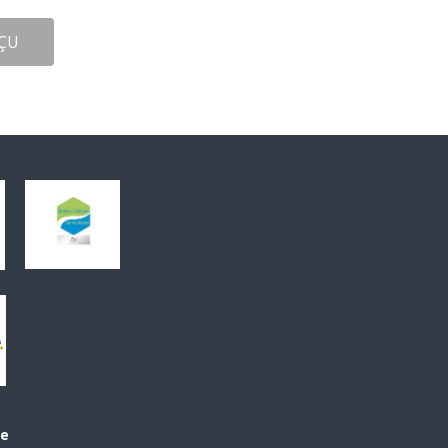
ÇU
le