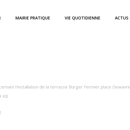
R
MAIRIE PRATIQUE
VIE QUOTIDIENNE
ACTUS
cernant l'installation de la terrasse Burger Fermier place Dewav
49 KB
2