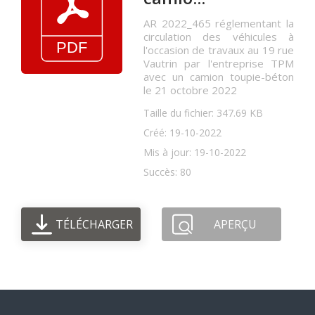
AR 2022_465 réglementant la
circulation des véhicules à
l'occasion de travaux au 19 rue
Vautrin par l'entreprise TPM
avec un camion toupie-béton
le 21 octobre 2022
Taille du fichier: 347.69 KB
Créé: 19-10-2022
Mis à jour: 19-10-2022
Succès: 80
TÉLÉCHARGER
APERÇU