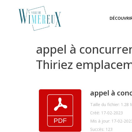
DÉCOUVRI
appel à concurre
Thiriez emplacem
appel à conc
Taille du fichier: 1.28
Créé: 17-02-2023
Mis à jour: 17-02-202
Succès: 123