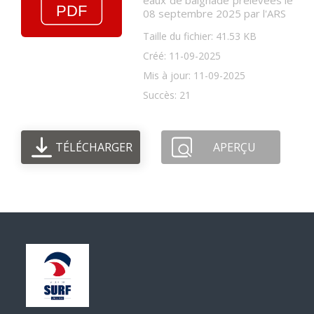
eaux de baignade prélevées le
08 septembre 2025 par l'ARS
Taille du fichier: 41.53 KB
Créé: 11-09-2025
Mis à jour: 11-09-2025
Succès: 21
TÉLÉCHARGER
APERÇU