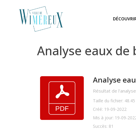
DÉCOUVRI
Analyse eaux de
Analyse eaux
Résultat de l'analy
Taille du fichier: 48.4
Créé: 19-09-2022
Mis à jour: 19-09-202
Succès: 81