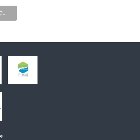
ÇU
le