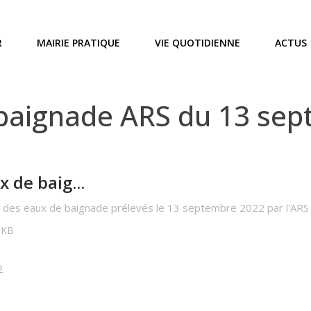
R
MAIRIE PRATIQUE
VIE QUOTIDIENNE
ACTUS
 baignade ARS du 13 se
 de baig...
se des eaux de baignade prélevés le 13 septembre 2022 par l'AR
5 KB
2