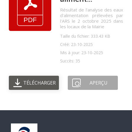
Résultat de l'analyse des eaux
d'alimentation prélevées par
l'ARS le 2 octobre 2025 dans
les locaux de la Mairie
Taille du fichier: 333.43 KB
Créé: 23-10-2025
Mis à jour: 23-10-2025
Succès: 35
TÉLÉCHARGER
APERÇU