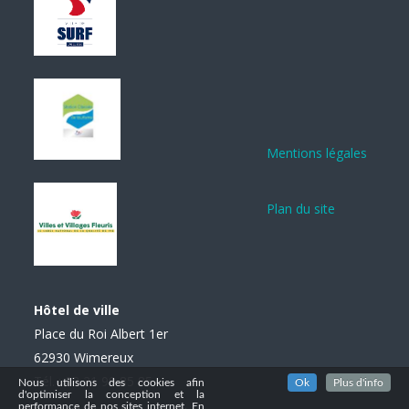
Mentions légales
Plan du site
Hôtel de ville
Place du Roi Albert 1er
62930 Wimereux
Tél. : 03 21 99 85 85
Nous utilisons des cookies afin
Ok
Plus d'info
d'optimiser la conception et la
performance de nos sites internet. En