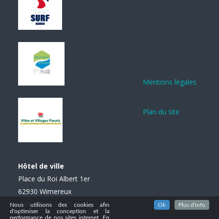
Mentions légales
Plan du site
Hôtel de ville
Place du Roi Albert 1er
62930 Wimereux
Tél. : 03 21 99 85 85
Nous utilisons des cookies afin
Ok
Plus d'info
d'optimiser la conception et la
performance de nos sites internet. En