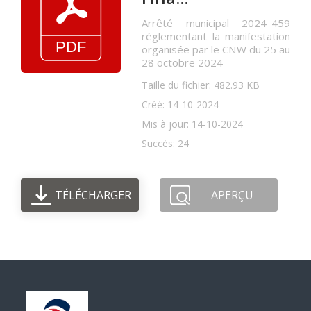
Arrêté municipal 2024_459
réglementant la manifestation
organisée par le CNW du 25 au
28 octobre 2024
Taille du fichier: 482.93 KB
Créé: 14-10-2024
Mis à jour: 14-10-2024
Succès: 24
TÉLÉCHARGER
APERÇU