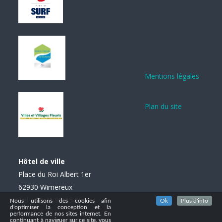
Mentions légales
Plan du site
Hôtel de ville
Place du Roi Albert 1er
62930 Wimereux
Tél. : 03 21 99 85 85
Nous utilisons des cookies afin
Ok
Plus d'info
d'optimiser la conception et la
performance de nos sites internet. En
continuant à naviguer sur ce site, vous