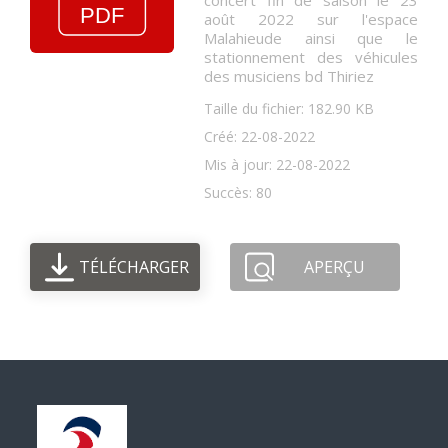
concert fin de saison le 23
août 2022 sur l'espace
Malahieude ainsi que le
stationnement des véhicules
des musiciens bd Thiriez
Taille du fichier: 182.90 KB
Créé: 22-08-2022
Mis à jour: 22-08-2022
Succès: 80
TÉLÉCHARGER
APERÇU