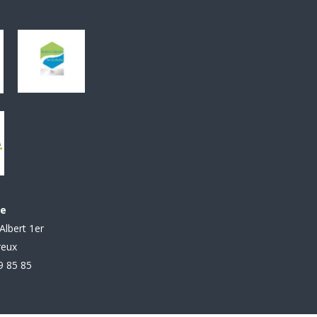
le
Albert 1er
reux
99 85 85