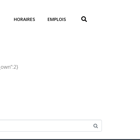
HORAIRES
EMPLOIS
y_own”:2}