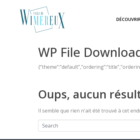
DÉCOUVRI
WP File Download
{“theme”:”default”,”ordering”:”title”,”orderi
Oups, aucun résult
Il semble que rien n'ait été trouvé à cet en