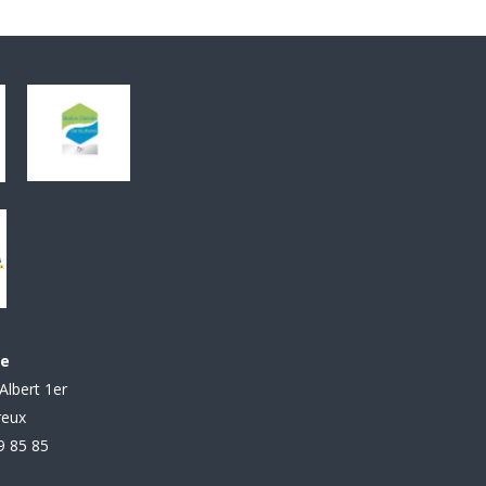
le
Albert 1er
reux
99 85 85