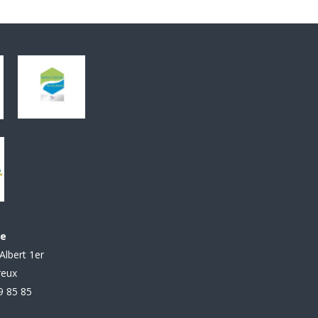
le
Albert 1er
reux
99 85 85