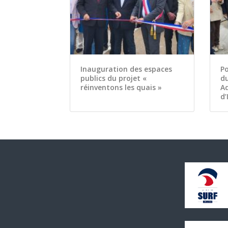
Inauguration des espaces
Po
publics du projet «
d
réinventons les quais »
Ad
d’