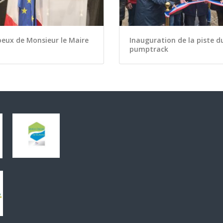
eux de Monsieur le Maire
Inauguration de la piste d
pumptrack