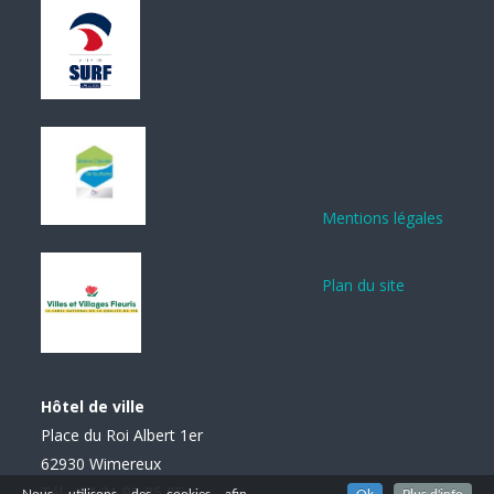
Mentions légales
Plan du site
Hôtel de ville
Place du Roi Albert 1er
62930 Wimereux
Tél. : 03 21 99 85 85