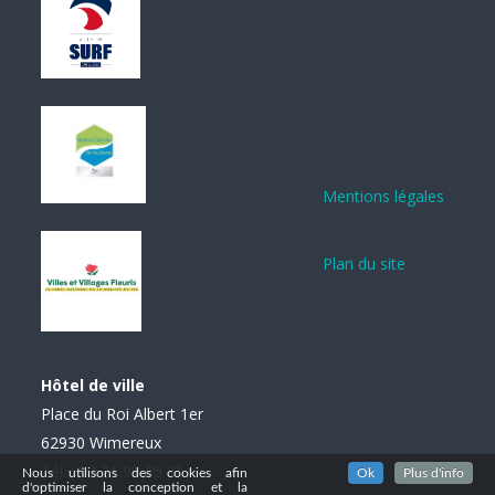
Mentions légales
Plan du site
Hôtel de ville
Place du Roi Albert 1er
62930 Wimereux
Tél. : 03 21 99 85 85
Nous utilisons des cookies afin
Ok
Plus d'info
d'optimiser la conception et la