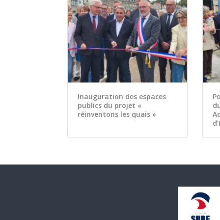
Inauguration des espaces
Po
publics du projet «
d
réinventons les quais »
Ad
d’