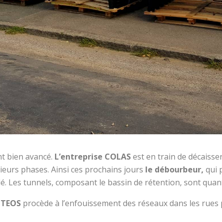
nt bien avancé.
L’entreprise COLAS
est en train de décaisser
sieurs phases. Ainsi ces prochains jours
le débourbeur,
qui 
tallé. Les tunnels, composant le bassin de rétention, sont quan
CITEOS
procède à l’enfouissement des réseaux dans les rues 